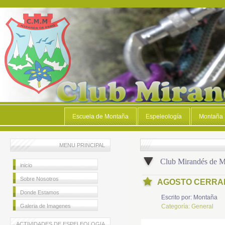
Escuela de Montaña
Espeleología
Montaña
MENU PRINCIPAL
Club Mirandés de 
inicio
Sobre Nosotros
AGOSTO CERRA
Donde Estamos
Escrito por:
Montaña
Galeria de Imagenes
Categoría:
General
ACTIVIDADES DE ESPELEOLOGIA