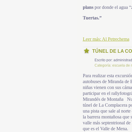
plans
por donde el agua “
Tuertas.”
Leer más: Al Petrechema
TÚNEL DE LA 
Escrito por:
administrad
Categoría:
escuela de
Para realizar esta excursi
autobuses de Miranda de E
niñas vienen con sus cámar
participar en el rallyfotogr
Mirandés de Montaña Nues
túnel de La Complacera po
una pista que sale al norte
la barrera montañosa que s
valle más septentrional de
que es el Valle de Mena.