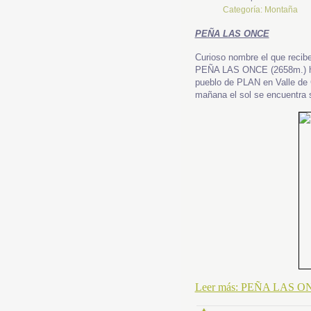
Categoría:
Montaña
PEÑA LAS ONCE
Curioso nombre el que recib
PEÑA LAS ONCE (2658m.) hace
pueblo de PLAN en
Valle de
mañana e
l sol se encuentra
Leer más: PEÑA LAS O