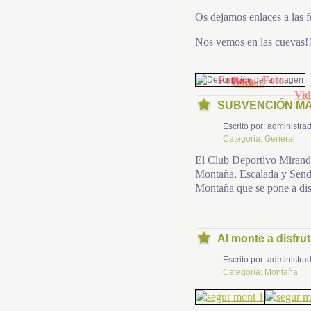
Os dejamos enlaces a las f
Nos vemos en las cuevas!!!
Foto.
Foto.
Foto.
Video.
Vid
SUBVENCIÓN MA
Escrito por:
administrad
Categoría:
General
El Club Deportivo Mirand
Montaña, Escalada y Sende
Montaña que se pone a di
Al monte a disfru
Escrito por:
administrad
Categoría:
Montaña