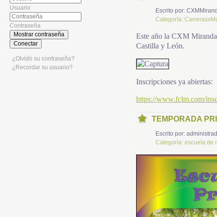
Usuario
Escrito por:
CXMMiran
Categoría:
CarrerasxM
Contraseña
Mostrar contraseña
Este año la CXM Miranda a
Conectar
Castilla y León.
¿Olvidó su contraseña?
¿Recordar su usuario?
Inscripciones ya abiertas:
https://www.fclm.com/insc
TEMPORADA PRI
Escrito por:
administrad
Categoría:
escuela de